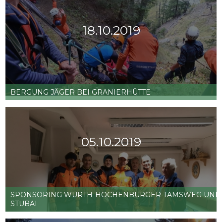
18.10.2019
Sucheinsatz
Weiterlesen …
in
Silvesternacht
BERGUNG JÄGER BEI GRANIERHÜTTE
Bergung
Weiterlesen …
Jäger
bei
05.10.2019
Granierhütte
SPONSORING WÜRTH-HOCHENBURGER TAMSWEG UND
STUBAI