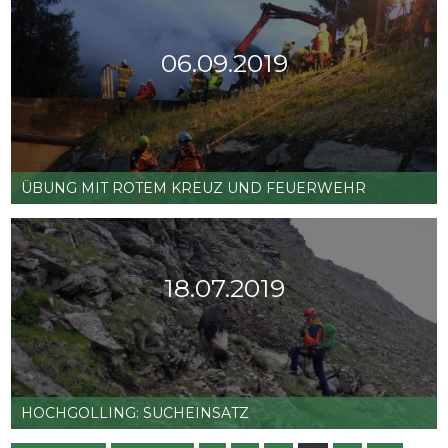
06.09.2019
Sponsoring
Weiterlesen …
Würth-
Hochenburger
Tamsweg
ÜBUNG MIT ROTEM KREUZ UND FEUERWEHR
und
Stubai
18.07.2019
Übung
Weiterlesen …
mit
Rotem
Kreuz
HOCHGOLLING: SUCHEINSATZ
und
Feuerwehr