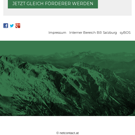
JETZT GLEICH FÖRDERER WERDEN
Navigation
Impressum
Interner Bereich BR Salzburg
syBOS
überspringen
© netcontact.at