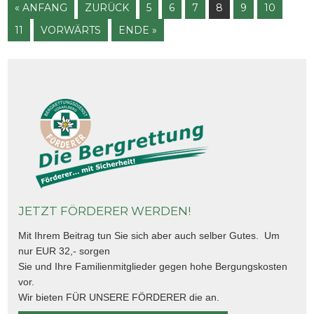
« ANFANG
ZURÜCK
5
6
7
8
9
10
Hochgolling:
Weiterlesen …
11
VORWÄRTS
ENDE »
Sucheinsatz
JETZT FÖRDERER WERDEN!
Mit Ihrem Beitrag tun Sie sich aber auch selber Gutes. Um
nur EUR 32,- sorgen
Sie und Ihre Familienmitglieder gegen hohe Bergungskosten
vor.
Wir bieten FÜR UNSERE FÖRDERER die an.